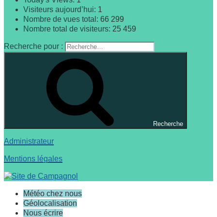
Visiteurs aujourd’hui:
1
Nombre de vues total:
66 299
Nombre total de visiteurs:
25 459
Recherche pour :
Recherche
Administrateur
Mentions légales
Météo chez nous
Géolocalisation
Nous écrire